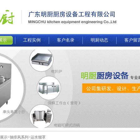
展示
工程实例
客户名录
明厨动态
客户留
品展示>抽排风系列>运水烟罩